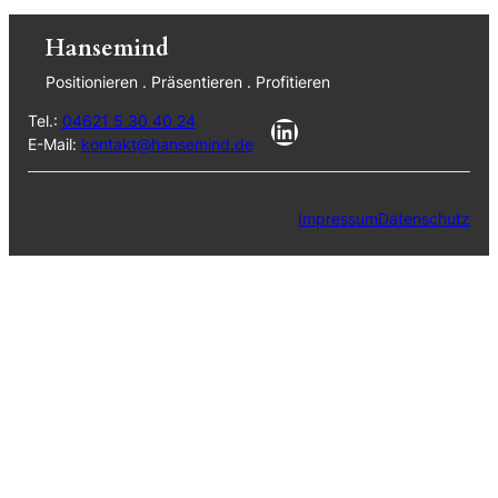
Hansemind
Positionieren . Präsentieren . Profitieren
Tel.:
04621 5 30 40 24
LinkedIn
E-Mail:
kontakt@hansemind.de
Impressum
Datenschutz
Startseite
Über uns
Leistungen
Ihre Vorteile
Ankerplatz
Kontakt